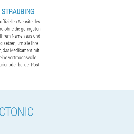
N STRAUBING
ffiziellen Website des
nd ohne die geringsten
nd Ihrem Namen aus und
g setzen, um alle Ihre
gt, das Medikament mit
eine vertrauensvolle
rier oder bei der Post
CTONIC