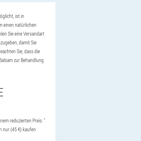
licht, ist in
Um einen natürlichen
len Sie eine Versandart
nzugeben, damit Sie
eachten Sie, dass die
. Balsam zur Behandlung
E
nem reduzierten Preis. "
 nur {45 €} kaufen